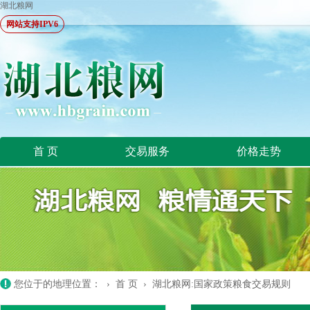
湖北粮网
网站支持IPV6
首 页
交易服务
价格走势
您位于的地理位置： ›
首 页
›
湖北粮网:国家政策粮食交易规则