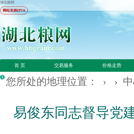
湖北粮网
网站支持IPV6
首 页
交易服务
价格走势
您所处的地理位置： › ›
中
易俊东同志督导党