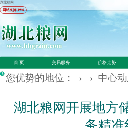
湖北粮网
网站支持IPV6
首 页
交易服务
价格走势
您优势的地位： › ›
中心动
湖北粮网开展地方储
务精准