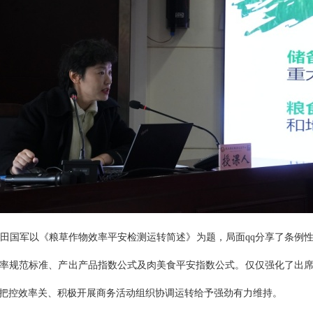
田国军以《粮草作物效率平安检测运转简述》为题，局面qq分享了条例
率规范标准、产出产品指数公式及肉美食平安指数公式。仅仅强化了出
把控效率关、积极开展商务活动组织协调运转给予强劲有力维持。