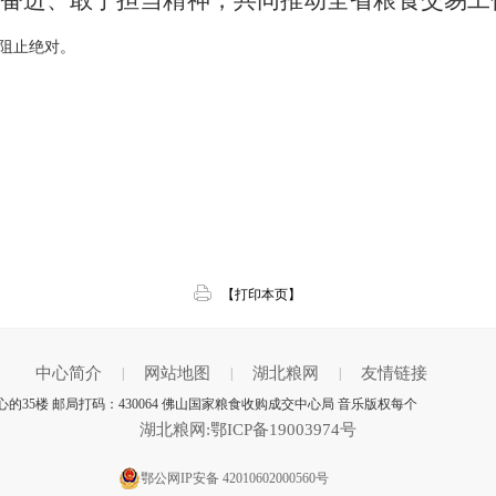
奋进、敢于担当精神，
共同推动全省粮食交易工
阻止绝对。
【打印本页】
中心简介
网站地图
湖北粮网
友情链接
|
|
|
35楼 邮局打码：430064 佛山国家粮食收购成交中心局 音乐版权每个
湖北粮网:鄂ICP备19003974号
鄂公网IP安备 42010602000560号