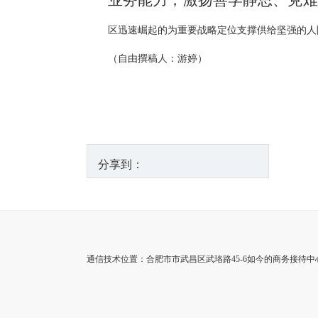
业务能力，激扬善学静思、克难
区迅速崛起的为重要战略定位支撑供给坚强的人
（自由撰稿人：游婷）
分享到：
通信技术位置：合肥市市武昌区武珞路45-6如今的商务接待中心的