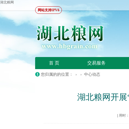
湖北粮网
网站支持IPV6
首 页
交易服务
您归属的的位置： › ›
中心动态
湖北粮网开展
|
用时：20