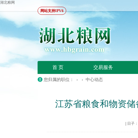
湖北粮网
网站支持IPV6
首 页
交易服务
您归属的职位： › ›
中心动态
江苏省粮食和物资储
|
日子：20