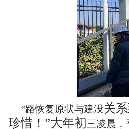
关系
“路恢复原状与建没
珍惜！
”大年初
三凌晨，