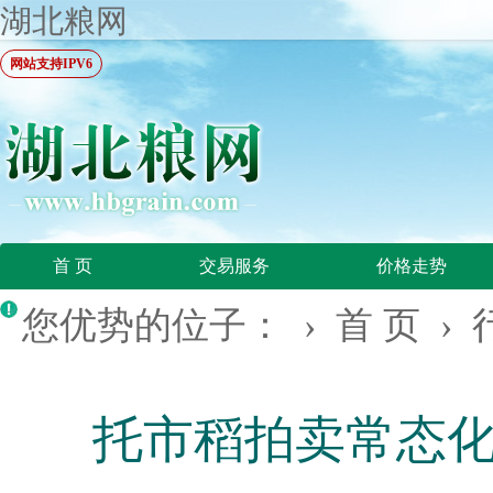
湖北粮网
网站支持IPV6
首 页
交易服务
价格走势
您优势的位子： ›
首 页
›
托市稻拍卖常态化