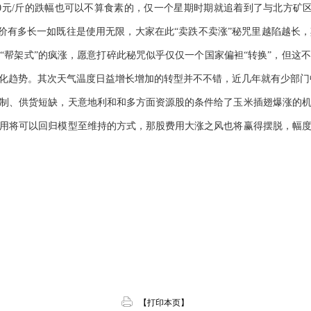
0.10元/斤的跌幅也可以不算食素的，仅一个星期时期就追着到了与北方矿
会使用定价有多长一如既往是使用无限，大家在此“卖跌不卖涨”秘咒里越陷越
“帮架式”的疯涨，愿意打碎此秘咒似乎仅仅一个国家偏袒“转换”，但这
化趋势。其次天气温度日益增长增加的转型并不不错，近几年就有少部门
制、供货短缺，天意地利和和多方面资源股的条件给了玉米插翅爆涨的
用将可以回归模型至维持的方式，那股费用大涨之风也将赢得摆脱，幅
【打印本页】