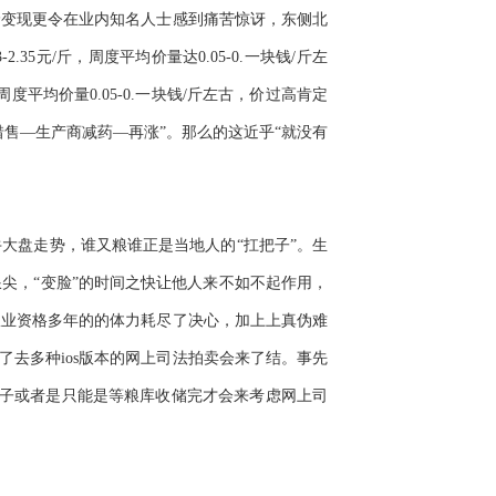
价变现更令在业内知名人士感到痛苦惊讶，东侧北
35元/斤，周度平均价量达0.05-0.一块钱/斤左
周度平均价量0.05-0.一块钱/斤左古，价过高肯定
售—生产商减药—再涨”。那么的这近乎“就没有
大盘走势，谁又粮谁正是当地人的“扛把子”。生
尖，“变脸”的时间之快让他人来不如不起作用，
从业资格多年的的体力耗尽了决心，加上上真伪难
去多种ios版本的网上司法拍卖会来了结。事先
样子或者是只能是等粮库收储完才会来考虑网上司