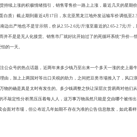
货持续上涨的积极情绪指引，销售零售价一路上上涨，最近几天的星期
蛋白质）截止期到最近4月17日，东北亚黑龙江地外发运输车价调低至2.3-2.
地也不是甘示弱，价从2.55-2.6元/斤涨至最近的2.65-2.7元/斤，
而并不是是无人化接货。销售市厂就好比开始过了的死循环系统“升价—惜
受怕的一天。
注公众号的热点话题，近两年来多少钱乃至出来一个多天一涨的史上最牛
理由，加上上两国对等出口关税的助力，之间把豆类市場推入了，风口浪
万物的确是真是太时有发生的。多少钱调整之快让深层次货易商对他们
場的不敲定性分析黑压压着每人人，这万事万物虽然只能是交由哪个被传出了
拍卖会面对市場，但公布近几年如期不存在为准的公告信息散发，如此看