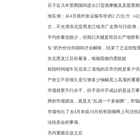
豆子近几年受两国间进出口贸易摩擦及及股票期
地实例：从4月底外发运输车价的2.25元/斤（42
古，不光滑东北亚黑龙江地市厂走势与日俱增，南边出产
平均价量也较少，但我们关键是而且出产地惜售
头”的升价任何期间才会解除，结束了之这担惊
东北黑龙江豆价暴涨，地储国储仍需犹疑
前段时间端午完后东三省地的豆市仍然是客户关
产坐立不安很久是引致多少钱幅宽上高涨的重要
市場就更不行步子，但不容许不成认的是这万事
辨的市場据说，真是太“乱成一个多锅粥”，市
市場传出了去4月末或10月初有国储网上司法
法拍卖会的事项。
关内紧随在这之后