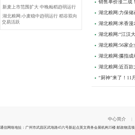
销售单价涨二成
新麦上市范围扩大 中晚籼稻趋弱运行
湖北粮网:力保储
湖北粮网:小麦稳中趋弱运行 稻谷双向
交易活跃
湖北粮网:米香漫
湖北粮网:“江汉
湖北粮网:56家
湖北粮网:攥指
湖北粮网:近百款
“厨神”来了！11
中心简介
|
通信网络地扯：广州市武昌区武珞路45六号新起点英文商务会展机构35楼 邮政物流项目