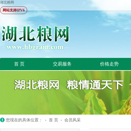
湖北粮网
网站支持IPV6
首 页
交易服务
价格走势
您现在的具体位置： ›
首 页
›
会员风采