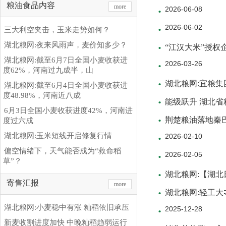
粮油食品内容
more
2026-06-08
2026-06-02
三大利空夹击，玉米走势如何？
湖北粮网:夜来风雨声，麦价知多少？
“江汉大米”授权
湖北粮网:截至6月7日全国小麦收获进
2026-03-26
度62%，河南过九成半，山
湖北粮网:宜粮集
湖北粮网:截至6月4日全国小麦收获进
度48.98%，河南近八成
能级跃升 湖北省粮
6月3日全国小麦收获进度42%，河南进
荆楚粮油落地秦
度过六成
湖北粮网:玉米短线开启修复行情
2026-02-10
偏空情绪下，天气能否成为“救命稻
2026-02-05
草”？
湖北粮网:【湖北
寄售汇报
more
湖北粮网:轻工大
湖北粮网:小麦稳中有涨 籼稻依旧承压
2025-12-28
新麦收割进度加快 中晚籼稻趋弱运行