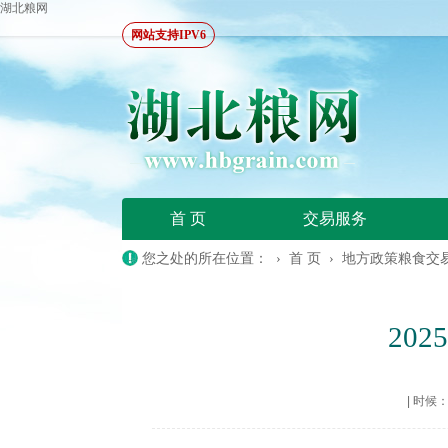
湖北粮网
网站支持IPV6
首 页
交易服务
您之处的所在位置： ›
首 页
›
地方政策粮食交
20
|
时候：20