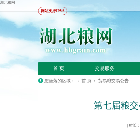
湖北粮网
网站支持IPV6
首 页
交易服务
您坐落的区域： ›
首 页
›
贸易粮交易公告
第七届粮交
|
时长：20