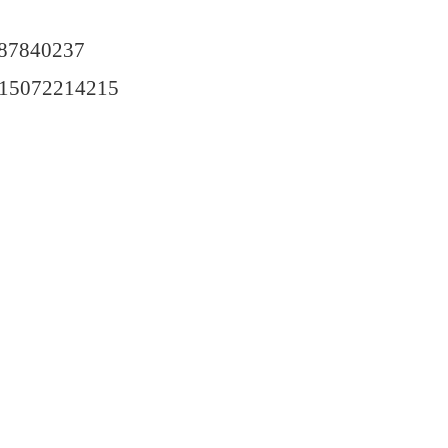
87840237
15072214215